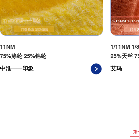
11NM
1/11NM 1/
75%涤纶 25%锦纶
25%天丝 
中淮——印象
艾玛
第