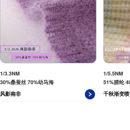
1/3.3NM
1/5.5NM
30%桑蚕丝 70%幼马海
51%腈纶 
风影南非
千秋渐变喷