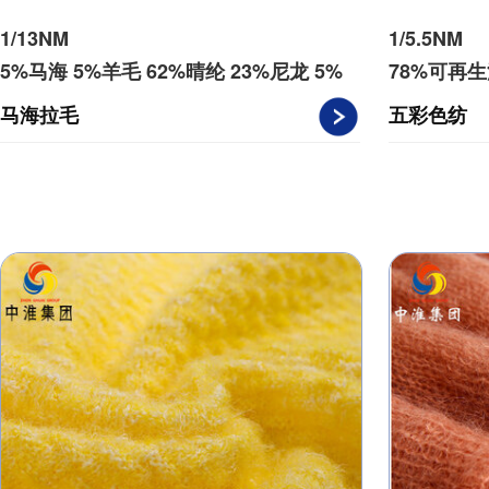
1/13NM
1/5.5NM
5%马海 5%羊毛 62%晴纶 23%尼龙 5%
78%可再生
氨纶
马海拉毛
五彩色纺