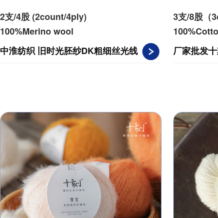
2支/4股 (2count/4ply)
3支/8股（3c
100%Merino wool
100%Cott
中淮纺织 旧时光胚纱DK粗细丝光线
厂家批发十
4股羊毛 精纺手染线胚纱绞
夏棉线丝光