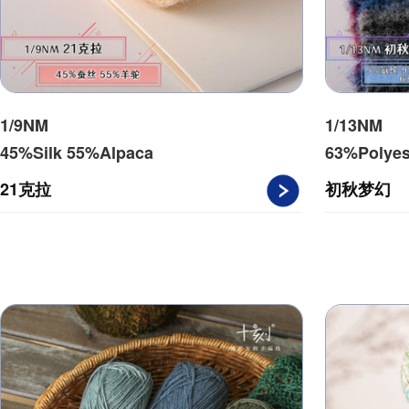
1/9NM
1/13NM
45%Silk 55%Alpaca
63%Polyes
5%Spende
21克拉
初秋梦幻