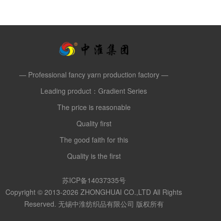
— Professional fancy yarn production factory —
Leading product：Gradient Series
The price is reasonable
Quality first
The good faith for this
Quality is the first
苏ICP备14037335号
Copyright © 2013-2026 ZHONGHUAI CO.,LTD All Rights
Reserved. 无锡中淮纺织品有限公司 版权所有