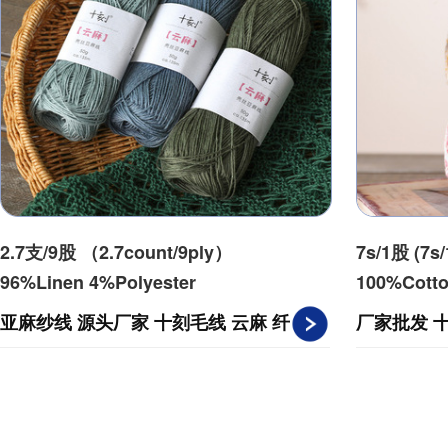
2.7支/9股 （2.7count/9ply）
7s/1股 (7s/
96%Linen 4%Polyester
100%Cott
亚麻纱线 源头厂家 十刻毛线 云麻 纤
厂家批发 
维混纺 手工活编织亚麻纱
扁带线棉线