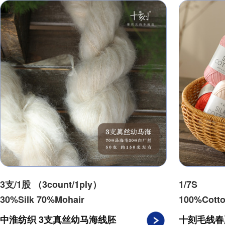
3支/1股 （3count/1ply）
1/7S
30%Silk 70%Mohair
100%Cott
中淮纺织 3支真丝幼马海线胚
十刻毛线春