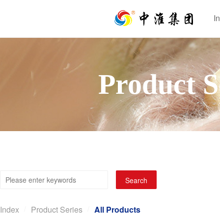
I
I
Product S
Search
Index
/
Product Series
/
All Products