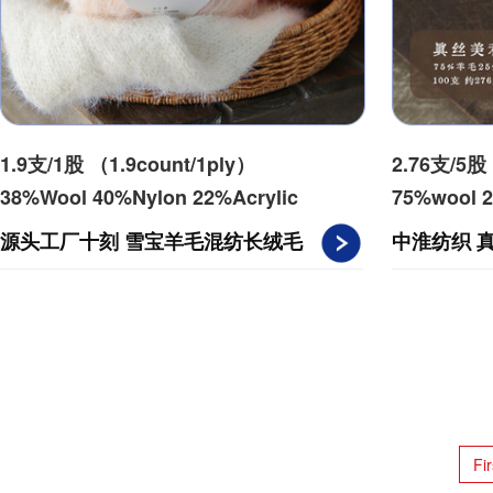
1.9支/1股 （1.9count/1ply）
2.76支/5股 
38%Wool 40%Nylon 22%Acrylic
75%wool 2
源头工厂十刻 雪宝羊毛混纺长绒毛
中淮纺织 
线 帽子围巾衣服手编材料包用线
100g27
Fir