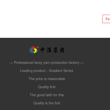
Fir
— Professional fancy yarn production factory —
Leading product：Gradient Series
The price is reasonable
Quality first
The good faith for this
Quality is the first