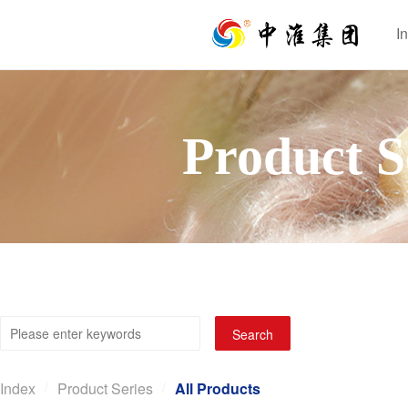
I
I
Product S
Search
Index
/
Product Series
/
All Products