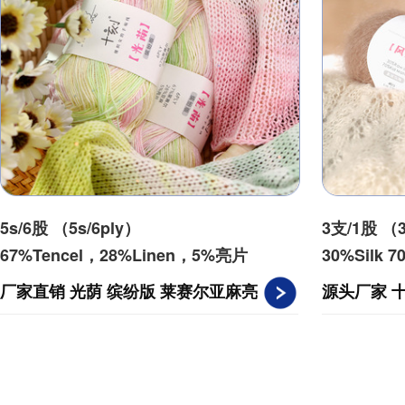
5s/6股 （5s/6ply）
3支/1股 （3
67%Tencel，28%Linen，5%亮片
30%Silk 7
厂家直销 光荫 缤纷版 莱赛尔亚麻亮
源头厂家 
片夏季编织diy毛线批
海毛线柔软