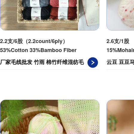
2.2支/6股（2.2count/6ply）
2.6支/1股 （
53%Cotton 33%Bamboo Fiber
15%Mohai
14%Linen
9%Noylon3
厂家毛线批发 竹雨 棉竹纤维混纺毛
云豆 豆豆
衣手工活编织diy材料包夏季线
针手工编织